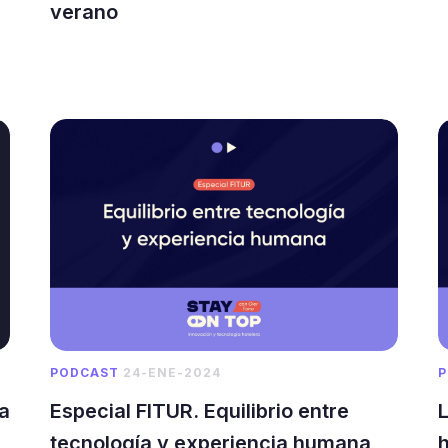
verano
PODCAST
24-ENE-2024
P
Especial FITUR. Equilibrio entre
la
L
tecnología y experiencia humana
h