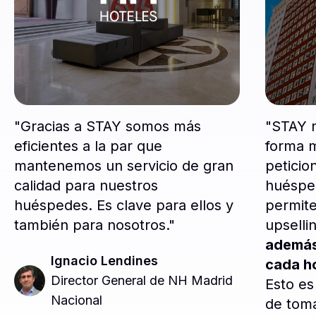
"Gracias a STAY somos más
"STAY 
eficientes a la par que
forma m
mantenemos un servicio de gran
peticio
calidad para nuestros
huésped
huéspedes. Es clave para ellos y
permite
también para nosotros."
upselli
además
Ignacio Lendines
cada ho
Director General de NH Madrid
Esto es
Nacional
de toma