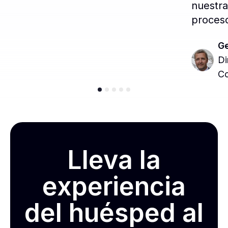
nuestra
proceso
Ge
Di
Co
Lleva la
experiencia
del huésped al