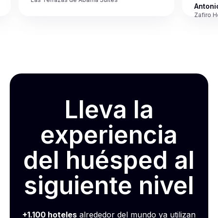
Antonio M
Zafiro Hotels
Lleva la
experiencia
del huésped al
siguiente nivel
+1.100 hoteles
alrededor del mundo ya utilizan