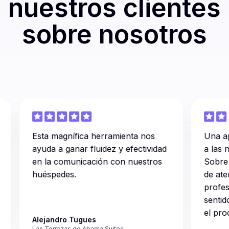
nuestros clientes
sobre nosotros
Esta magnífica herramienta nos
Una aplic
ayuda a ganar fluidez y efectividad
a las nece
en la comunicación con nuestros
Sobre todo
huéspedes.
de atenció
profesiona
sentido m
el proces
Alejandro Tugues
Las Terrazas de Abama Suites