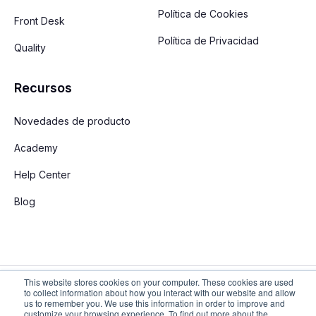
Política de Cookies
Front Desk
Política de Privacidad
Quality
Recursos
Novedades de producto
Academy
Help Center
Blog
This website stores cookies on your computer. These cookies are used
Español
to collect information about how you interact with our website and allow
us to remember you. We use this information in order to improve and
customize your browsing experience. To find out more about the