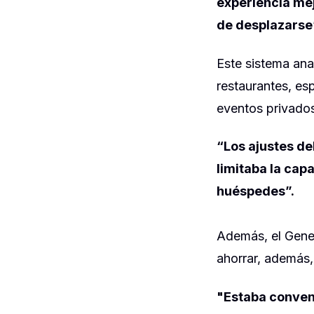
experiencia mej
de desplazarse
Este sistema anal
restaurantes, es
eventos privado
“Los ajustes de
limitaba la cap
huéspedes”.
Además, el Gener
ahorrar, además,
"Estaba conven