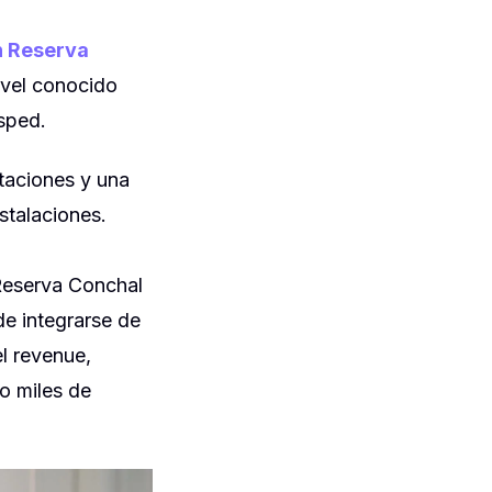
n Reserva
nivel conocido
ésped.
itaciones y una
stalaciones.
 Reserva Conchal
e integrarse de
el revenue,
do miles de