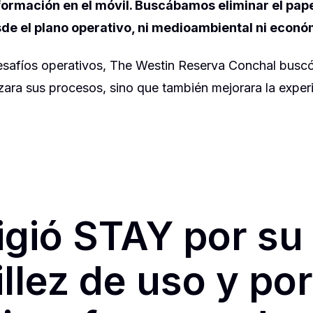
nformación en el móvil. Buscábamos eliminar el pape
esde el plano operativo, ni medioambiental ni econ
esafíos operativos, The Westin Reserva Conchal buscó
izara sus procesos, sino que también mejorara la exper
igió STAY por su
llez de uso y po