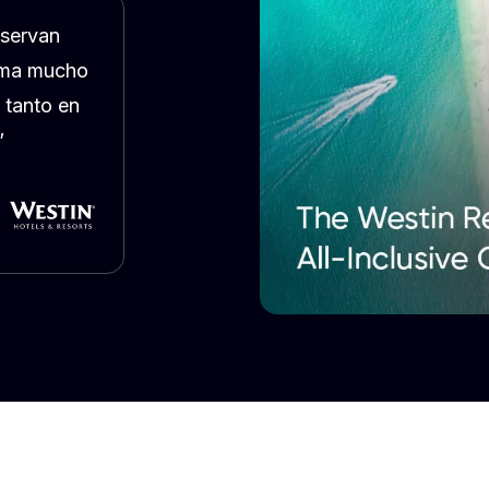
eservan
orma mucho
 tanto en
”