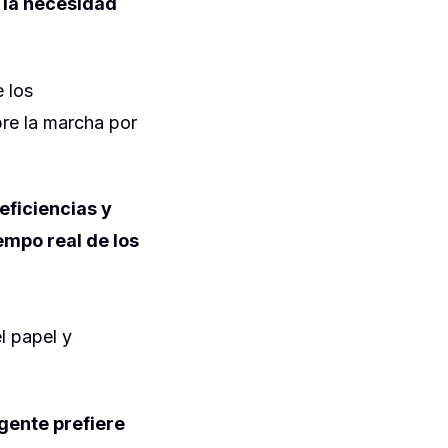
 la necesidad
e los
bre la marcha por
eficiencias y
empo real de los
l papel y
gente prefiere