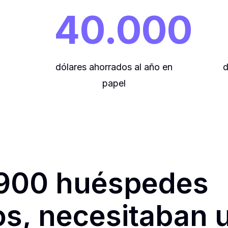
40.000
dólares ahorrados al año en
d
papel
900 huéspedes
os, necesitaban 