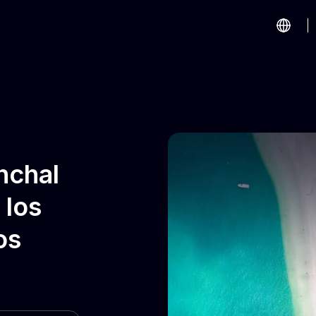
nchal
 los
os