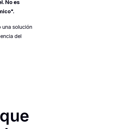
l. No es
ómico".
 una solución
iencia del
rque